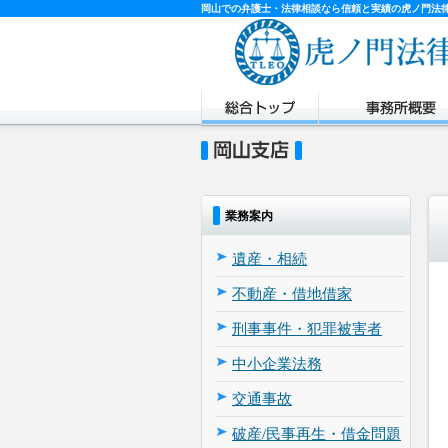
岡山での弁護士・法律相談なら信頼と実績の虎ノ門法
業務案内
遺産・相続
不動産・借地借家
刑事事件・犯罪被害者
中小企業法務
交通事故
破産/民事再生・借金問題