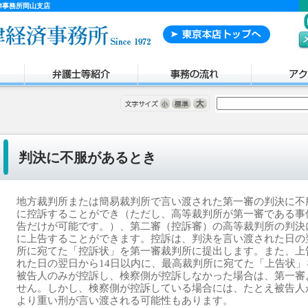
律事務所岡山支店
判決に不服があるとき
地方裁判所または簡易裁判所で言い渡された第一審の判決に不
に控訴することができ（ただし、高等裁判所が第一審である事
告だけが可能です。）、第二審（控訴審）の高等裁判所の判決
に上告することができます。控訴は、
判決を言い渡された日の
所に宛てた「控訴状」を第一審裁判所に提出します。また、上
れた日の翌日から14日以内に、最高裁判所に宛てた「上告状
被告人のみが控訴し、検察側が控訴しなかった場合は、第一審
せん。しかし、検察側が控訴している場合には、たとえ被告人
より重い刑が言い渡される可能性もあります。