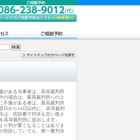
服がある当事者は、高等裁判所
件の場合は、最高裁判所への上
に不服がある者は、最高裁判所
翌日から14日以内
に、高等裁判
告は、控訴審で判決を言い渡さ
」を高等裁判所に提出します。
より刑が重くなることはありま
が控訴していても、第一審判決